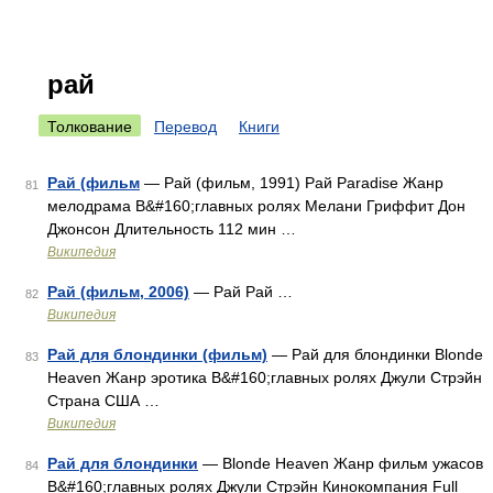
рай
Толкование
Перевод
Книги
Рай (фильм
— Рай (фильм, 1991) Рай Paradise Жанр
81
мелодрама В&#160;главных ролях Мелани Гриффит Дон
Джонсон Длительность 112 мин …
Википедия
Рай (фильм, 2006)
— Рай Рай …
82
Википедия
Рай для блондинки (фильм)
— Рай для блондинки Blonde
83
Heaven Жанр эротика В&#160;главных ролях Джули Стрэйн
Страна США …
Википедия
Рай для блондинки
— Blonde Heaven Жанр фильм ужасов
84
В&#160;главных ролях Джули Стрэйн Кинокомпания Full