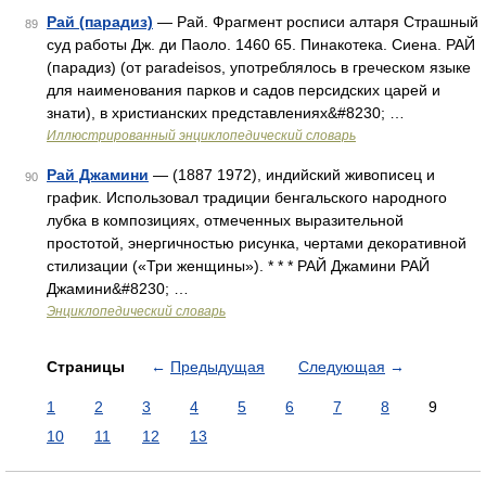
Рай (парадиз)
— Рай. Фрагмент росписи алтаря Страшный
89
суд работы Дж. ди Паоло. 1460 65. Пинакотека. Сиена. РАЙ
(парадиз) (от paradeisos, употреблялось в греческом языке
для наименования парков и садов персидских царей и
знати), в христианских представлениях&#8230; …
Иллюстрированный энциклопедический словарь
Рай Джамини
— (1887 1972), индийский живописец и
90
график. Использовал традиции бенгальского народного
лубка в композициях, отмеченных выразительной
простотой, энергичностью рисунка, чертами декоративной
стилизации («Три женщины»). * * * РАЙ Джамини РАЙ
Джамини&#8230; …
Энциклопедический словарь
Страницы
←
Предыдущая
Следующая
→
1
2
3
4
5
6
7
8
9
10
11
12
13